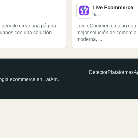
Live Ecommerce
Brasil
e permite crear una página
Live eCommerce nació con el
eruanos con una solución
mejor solución de comercio 
moderna, ...
Detector
Plataformas
A
ologia ecommerce en LatAm.