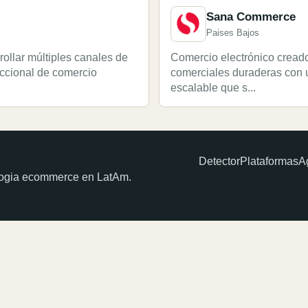
Sana Commerce
Paises Bajos
ollar múltiples canales de
Comercio electrónico cread
accional de comercio
comerciales duraderas con 
escalable que s...
Detector
Plataformas
A
ologia ecommerce en LatAm.