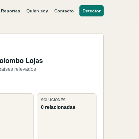
Reportes
Quien soy
Contacto
Detector
olombo Lojas
paises relevados
SOLUCIONES
0 relacionadas