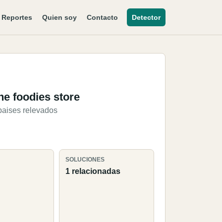
Reportes
Quien soy
Contacto
Detector
he foodies store
paises relevados
SOLUCIONES
1 relacionadas