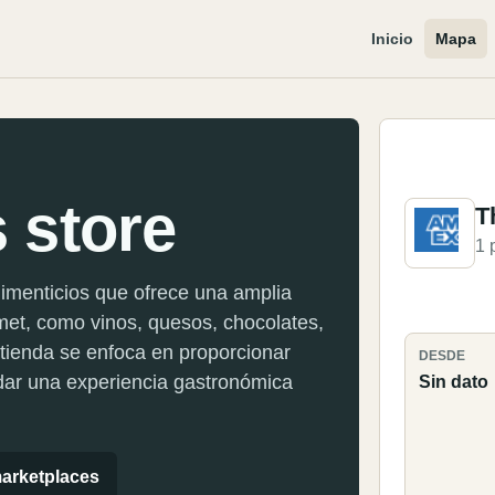
Inicio
Mapa
 store
T
1 
limenticios que ofrece una amplia
met, como vinos, quesos, chocolates,
 tienda se enfoca en proporcionar
DESDE
ndar una experiencia gastronómica
Sin dato
arketplaces