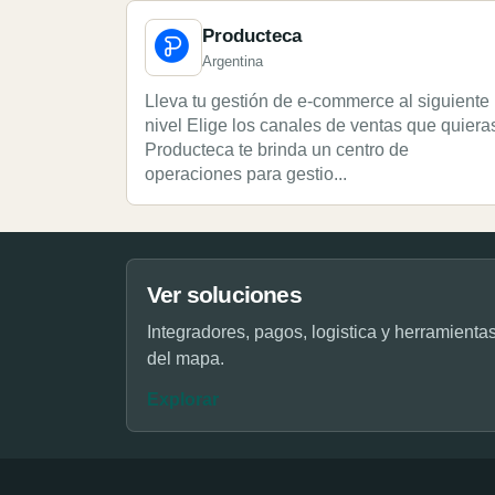
Producteca
Argentina
Lleva tu gestión de e-commerce al siguiente
nivel Elige los canales de ventas que quiera
Producteca te brinda un centro de
operaciones para gestio...
Ver soluciones
Integradores, pagos, logistica y herramienta
del mapa.
Explorar