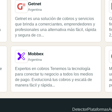
Getnet
Argentina
Getnet es una solución de cobros y servicios
G
que brinda a comerciantes, emprendedores y
f
a
profesionales una alternativa más fácil, rápida
f
y segura de co...
2
Mobbex
Argentina
ue
Expertos en cobros Tenemos la tecnología
M
para conectar tu negocio a todos los medios
u
de pago. Evolucioná tus cobros y escalá de
a
manera fácil y rápida...
p
Detector
Plataformas
A