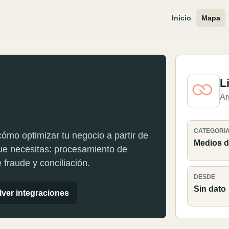
Inicio
Mapa
L
Ar
CATEGORI
ómo optimizar tu negocio a partir de
Medios d
que necesitas: procesamiento de
fraude y conciliación.
DESDE
Sin dato
ver integraciones