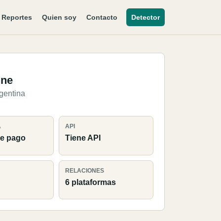
Reportes
Quien soy
Contacto
Detector
ine
gentina
A
API
e pago
Tiene API
RELACIONES
6 plataformas