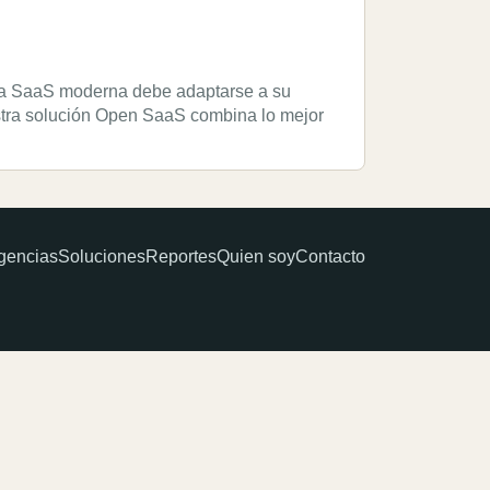
a SaaS moderna debe adaptarse a su
stra solución Open SaaS combina lo mejor
gencias
Soluciones
Reportes
Quien soy
Contacto