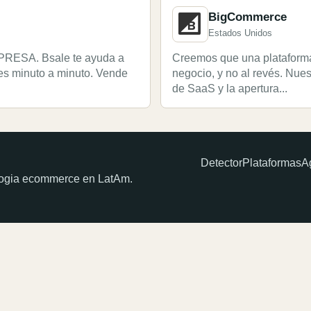
BigCommerce
Estados Unidos
ESA. Bsale te ayuda a
Creemos que una plataform
ndes minuto a minuto. Vende
negocio, y no al revés. Nue
de SaaS y la apertura...
Detector
Plataformas
A
ologia ecommerce en LatAm.