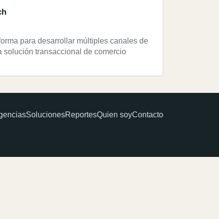
ch
rma para desarrollar múltiples canales de
na solución transaccional de comercio
gencias
Soluciones
Reportes
Quien soy
Contacto