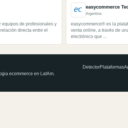
easycommerce Te
Argentina
quipos de profesionales y
easycommerce® es la platafo
lación directa entre el
venta online, a través de u
electrónico que ...
Detector
Plataformas
A
ologia ecommerce en LatAm.