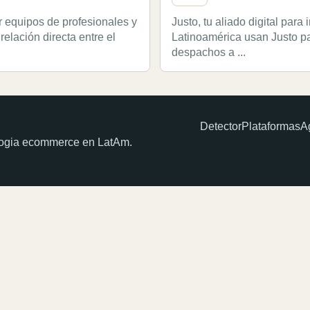
quipos de profesionales y
Justo, tu aliado digital par
lación directa entre el
Latinoamérica usan Justo par
despachos a ...
Detector
Plataformas
A
ologia ecommerce en LatAm.