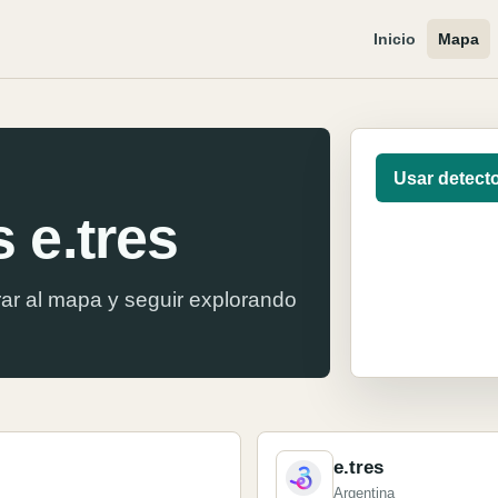
Inicio
Mapa
Usar detect
 e.tres
ar al mapa y seguir explorando
e.tres
Argentina